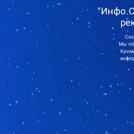
"Инфо.С
ре
Соз
Мы по
Кроме
инфор