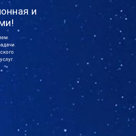
ионная и
ми!
яем.
адачи.
дского
услуг.